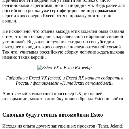
Причем все эти модели могут выйти не только с чисто
бензиновыми агрегатами, но и с гибридными. Ведь ранее для
российского рынка уже сертифицировали подзаряжаемые
версии кроссоверов Exeed, хотя в продажу они так и не
вышли.
Не исключено, что отмена выхода этих моделей была связана
с тем, что они оснащались параллельной гибридной силовой
установкой. Ведь для получения скидки по госсубсидии
выгоднее выводить кроссоверы с последовательной схемой.
Так что, учитывая российскую сборку, логично ждать выхода
именно таких версий.
Гибридные Exeed VX (слева) и Exeed RX начнут собирать в
России / фотоколлаж «Китайских автомобилей»
А вот самый компактный кроссовер LX, по нашей
информации, может в линейку нового бренда Esteo не войти.
Сколько будут стоить автомобили Esteo​
Исходя из опыта других запущенных проектов (Tenet, Jeland)