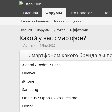
Главная
Форумы
Что нового?
Пол
Новые сообщения
Поиск сообщений
Главная
Форумы
Другое
Оффтопик
Какой у вас смартфон?
А
Д
Admin
4 Янв 2026
в
а
т
Смартфоном какого бренда вы по
т
о
а
р
н
Xiaomi / Redmi / Poco
т
а
е
ч
Huawei
м
а
iPhone
ы
л
а
Samsung
OnePlus / Oppo / Vivo / Realme
Honor