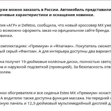
уже можно заказать в России. Автомобиль представили
лючевые характеристики и оснащение новинки.
тия «АГР» и Defetoo, сообщила, что новый кроссовер MX уже
ало возможно оформить заказ на официальном сайте бренда
овинки.
 комплектациях: «Премиум» и «Флагман». Покупатель сможет
ный серый «Фантом». А для интерьера доступны два вариан
а получит 19-дюймовые колёсные диски, полностью свет
м и наружной подсветкой (проекцией). За безопасность от
ролем.
унки обогревателя и все сиденья Esteo MX «Премиум» оснас
 А водителю также доступна функция массажа. На передне
ную панель и 12,3-дюймовый мультимедийный дисплей дл