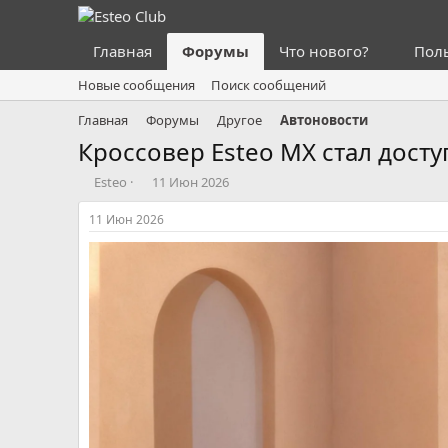
Главная
Форумы
Что нового?
Пол
Новые сообщения
Поиск сообщений
Главная
Форумы
Другое
Автоновости
Кроссовер Esteo MX стал досту
А
Д
Esteo
11 Июн 2026
в
а
т
т
11 Июн 2026
о
а
р
н
т
а
е
ч
м
а
ы
л
а