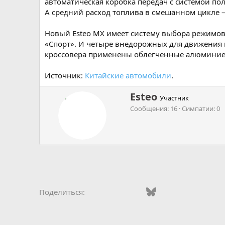
автоматическая коробка передач с системой пол
А средний расход топлива в смешанном цикле —
Новый Esteo MX имеет систему выбора режимов 
«Спорт». И четыре внедорожных для движения вн
кроссовера применены облегченные алюминие
Источник:
Китайские автомобили
.
А
Esteo
Участник
в
Сообщения
16
Симпатии
0
т
о
р
Vkontakte
Odnoklassniki
Mail.ru
Bluesky
WhatsApp
Telegra
Эле
Поделиться: