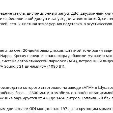
едние стекла, дистанционный запуск ДВС, двухзонный клим
ика, бесключевой доступ и запуск двигателя кнопкой, систе
ожей, есть 2-цветная атмосферная подставка, а акустическу
ется за счёт 20-дюймовых дисков, штатной тонировки за
 Nappa. Креслу переднего пассажира добавили функцию мас
а, система автоматической парковки (APA), встроенный вид
A Sound с 21 динамиком (1080 Вт).
оизводство которого стартовало на заводе «АГМ» в Шушара
 Колёсная база — 2800 мм. Автомобиль оснащён независимо
гажника варьируется от 470 до 1456 литров. Топливный бак
м двигателем GDI мощностью 197 л.с. и крутящим моменто