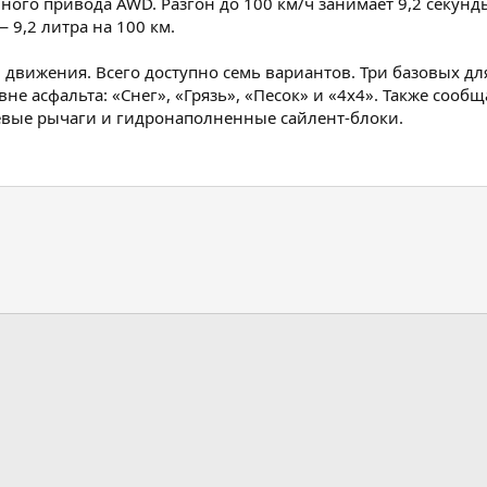
ного привода AWD. Разгон до 100 км/ч занимает 9,2 секунд
 9,2 литра на 100 км.
движения. Всего доступно семь вариантов. Три базовых для
е асфальта: «Снег», «Грязь», «Песок» и «4х4». Также сообщ
вые рычаги и гидронаполненные сайлент-блоки.
m
ктронная почта