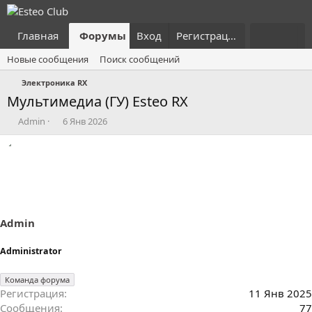
Главная
Форумы
Вход
Что нового?
Регистрация
Пользовател
Новые сообщения
Поиск сообщений
Электроника RX
Мультимедиа (ГУ) Esteo RX
А
Д
Admin
6 Янв 2026
в
а
т
т
о
а
р
н
т
а
е
ч
м
а
ы
л
Admin
а
Administrator
Команда форума
Регистрация
11 Янв 2025
Сообщения
77