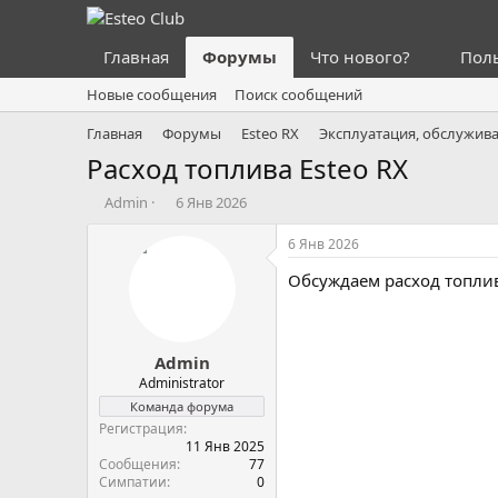
Главная
Форумы
Что нового?
Пол
Новые сообщения
Поиск сообщений
Главная
Форумы
Esteo RX
Эксплуатация, обслужива
Расход топлива Esteo RX
А
Д
Admin
6 Янв 2026
в
а
т
т
6 Янв 2026
о
а
Обсуждаем расход топлива
р
н
т
а
е
ч
м
а
Admin
ы
л
а
Administrator
Команда форума
Регистрация
11 Янв 2025
Сообщения
77
Симпатии
0