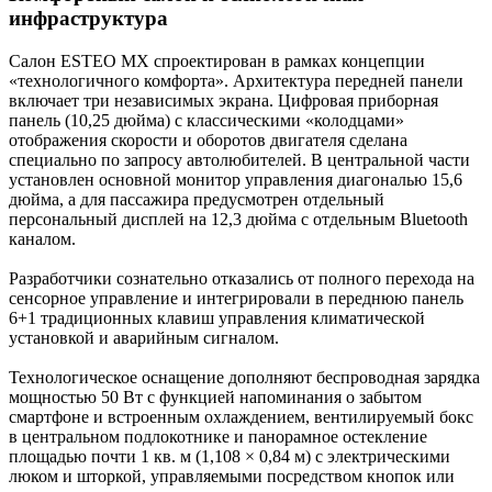
инфраструктура​
Салон ESTEO MX спроектирован в рамках концепции
«технологичного комфорта». Архитектура передней панели
включает три независимых экрана. Цифровая приборная
панель (10,25 дюйма) с классическими «колодцами»
отображения скорости и оборотов двигателя сделана
специально по запросу автолюбителей. В центральной части
установлен основной монитор управления диагональю 15,6
дюйма, а для пассажира предусмотрен отдельный
персональный дисплей на 12,3 дюйма с отдельным Bluetooth
каналом.
Разработчики сознательно отказались от полного перехода на
сенсорное управление и интегрировали в переднюю панель
6+1 традиционных клавиш управления климатической
установкой и аварийным сигналом.
Технологическое оснащение дополняют беспроводная зарядка
мощностью 50 Вт с функцией напоминания о забытом
смартфоне и встроенным охлаждением, вентилируемый бокс
в центральном подлокотнике и панорамное остекление
площадью почти 1 кв. м (1,108 × 0,84 м) с электрическими
люком и шторкой, управляемыми посредством кнопок или