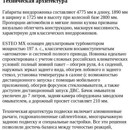
Техническая архитектура​
Габариты внедорожника составляют 4775 мм в длину, 1890 мм
в ширину и 1725 мм в высоту при колесной базе 2800 мм.
Пропорции автомобиля и мягкие линии кузова призваны
визуально облегчить конструкцию, маскируя массивность,
характерную для классических внедорожников.
ESTEO MX оснащен двухлитровым турбомотором
мощностью 197 л. с., классическим восьмиступенчатым
«автоматом» и системой полного привода. Новинка идеально
спроектирована с учетом сложных российских климатических
условий: полный зимний пакет – обогрев руля, 4‑х сидений,
наружных зеркал заднего вида, обогрев лобового и заднего
стекол, установка температуры в салоне (с возможностью
дистанционного запуска с помощью мобильного
приложения), обогрев форсунок стеклоомывателя, а также
доступен дистанционный запуск ДВС. Бачок омывателя
увеличен до 7 литров, задняя камера оборудована заводским
омывателем, а дорожный просвет составляет 210 мм.
Техническая архитектура подвески включает алюминиевые
рычаги, гидронаполненные сайлентблоки, многорычажную
заднюю подвеску и специальные настройки. Все эти решения
позволили достичь баланса между точностью реакций,