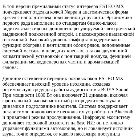
В топ-версии премиальный статус интерьера ESTEO MX
подчеркивает отделка кожей Nappa и анатомическая форма
кресел с наполнителем повышенной упругости. Эргономика
первого ряда выполнена по стандартам бизнес-класса:
водительское сиденье дополнено регулируемой электрической
выдвижной подколенной опорой, а пассажирское выдвижной
оттоманкой. Высокий уровень комфорта поддерживают
функции обогрева и вентиляции обоих рядов, дополненные
системой массажа в передних креслах, а также двухзонной
климатической установкой с ионизацией воздуха, функцией
фильтрации мелкодисперсных частиц и ароматизацией
салона.
Двойное остекление передних боковых окон ESTEO MX
обеспечивает высокий уровень изоляции, создавая
оптимальную среду для работы аудиосистемы BOYA Sound.
При мощности 1080 Вт она включает 21 динамик, включая
фронтальный высокочастотный распределитель звука и
динамик в подголовнике водителя. Система поддерживает
независимое подключение нескольких устройств по Bluetooth
и приватный режим прослушивания. Цифровую экосистему
дополняет голосовой ассистент на базе ИИ: он не только
управляет функциями автомобиля, но и локализует источник
звука, точно определяя, от какого пассажира поступила