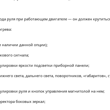
хода руля при работающем двигателе — он должен крутитьс
огрева:
и наличии данной опции);
кового сигнала;
гулировки яркости подсветки приборной панели;
лижнего света, дальнего света, поворотников, «габаритов»,
гулировки руля и кнопок управления магнитолой на нем;
рректора боковых зеркал;