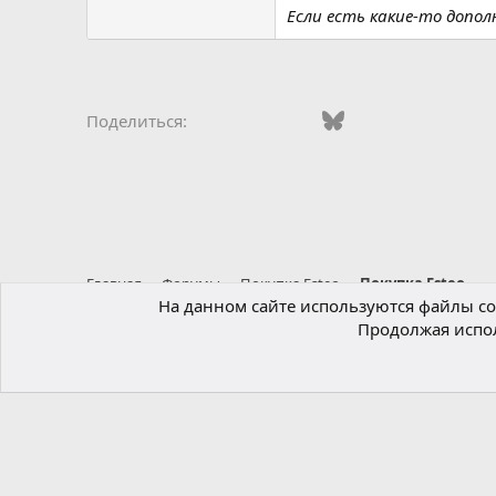
Если есть какие-то допол
Vkontakte
Odnoklassniki
Mail.ru
Bluesky
WhatsApp
Telegra
Эле
Поделиться:
Главная
Форумы
Покупка Esteo
Покупка Esteo
На данном сайте используются файлы coo
Продолжая испол
Russian (RU)
®
Локализация от xenForo.Info