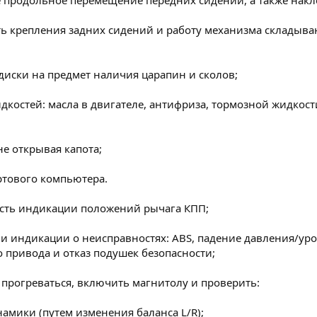
е продольное перемещение передних сидений, а также нак
ь крепления задних сидений и работу механизма складыван
диски на предмет наличия царапин и сколов;
дкостей: масла в двигателе, антифриза, тормозной жидкос
не открывая капота;
ртового компьютера.
ость индикации положений рычага КПП;
вии индикации о неисправностях: ABS, падение давления/уро
о привода и отказ подушек безопасности;
т прогреваться, включить магнитолу и проверить:
намики (путем изменения баланса L/R);