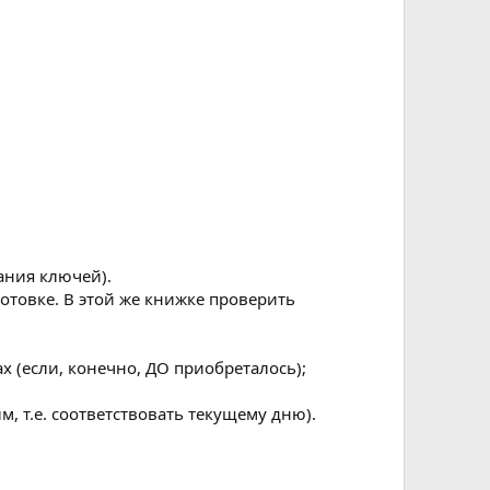
ания ключей).
отовке. В этой же книжке проверить
х (если, конечно, ДО приобреталось);
, т.е. соответствовать текущему дню).