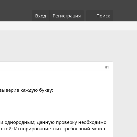
Вход
Регистрация
Поиск
#1
 выверив каждую букву:
м и однородным; Данную проверку необходимо
сушкой; Игнорирование этих требований может