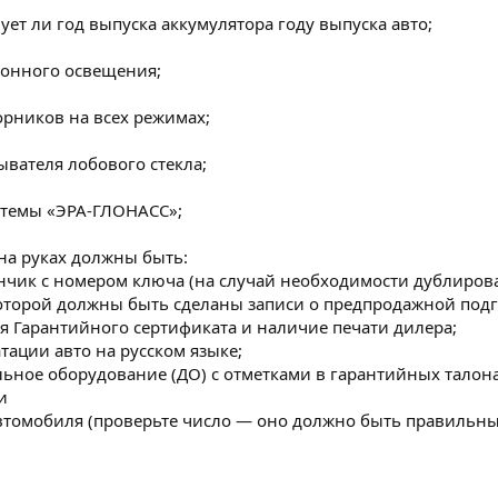
ует ли год выпуска аккумулятора году выпуска авто;
лонного освещения;
орников на всех режимах;
ывателя лобового стекла;
стемы «ЭРА-ГЛОНАСС»;
 на руках должны быть:
тончик с номером ключа (на случай необходимости дублиров
которой должны быть сделаны записи о предпродажной подг
я Гарантийного сертификата и наличие печати дилера;
атации авто на русском языке;
льное оборудование (ДО) с отметками в гарантийных талона
и
автомобиля (проверьте число — оно должно быть правильным