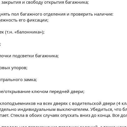
 закрытия и свободу открытия багажника;
днять пол багажного отделения и проверить наличие:
дежность его фиксации;
к (т.н. «балонника»);
;
почки подсветки багажника;
зовых упоров;
нтрального замка;
ие/открывание ключом передней двери;
еклоподъемников на всех дверях с водительской двери (4 кл
отдельно индивидуальным выключателем. Убедиться, что бл
ет. Стекла в обоих случаях опускать вниз до конца. Все до