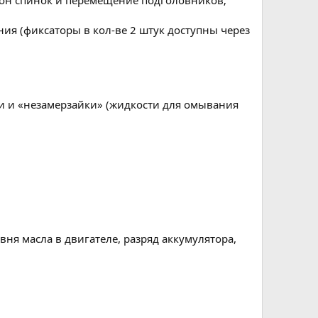
лон спинок и перемещение подголовников;
ия (фиксаторы в кол-ве 2 штук доступны через
ти и «незамерзайки» (жидкости для омывания
вня масла в двигателе, разряд аккумулятора,