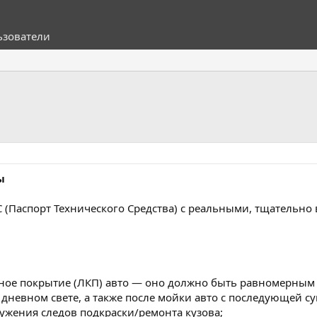
ьзователи
ы
С (Паспорт Технического Средства) с реальными, тщательно
чное покрытие (ЛКП) авто — оно должно быть равномерны
 дневном свете, а также после мойки авто с последующей 
ужения следов подкраски/ремонта кузова;