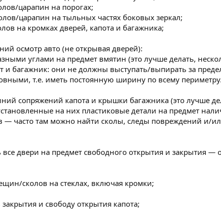
олов/царапин на порогах;
олов/царапин на тыльных частях боковых зеркал;
олов на кромках дверей, капота и багажника;
ний осмотр авто (не открывая дверей):
азными углами на предмет вмятин (это лучше делать, нескол
от и багажник: они не должны выступать/выпирать за преде
овными, т.е. иметь постоянную ширину по всему периметру
иний сопряжений капота и крышки багажника (это лучше дел
установленные на них пластиковые детали на предмет нал
— часто там можно найти сколы, следы повреждений и/или 
 все двери на предмет свободного открытия и закрытия — 
ещин/сколов на стеклах, включая кромки;
 закрытия и свободу открытия капота;