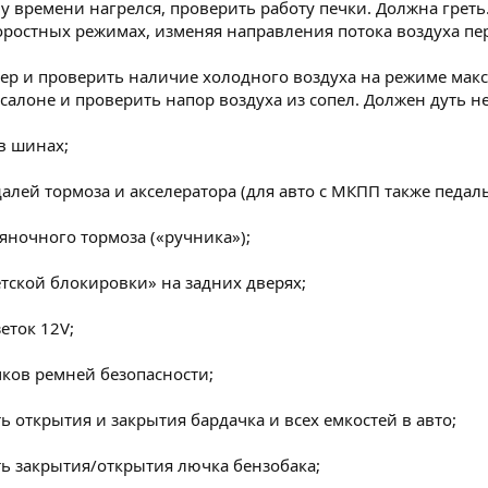
ому времени нагрелся, проверить работу печки. Должна грет
оростных режимах, изменяя направления потока воздуха пе
ер и проверить наличие холодного воздуха на режиме мак
салоне и проверить напор воздуха из сопел. Должен дуть не
в шинах;
алей тормоза и акселератора (для авто с МКПП также педаль
ояночного тормоза («ручника»);
етской блокировки» на задних дверях;
еток 12V;
мков ремней безопасности;
ь открытия и закрытия бардачка и всех емкостей в авто;
ь закрытия/открытия лючка бензобака;