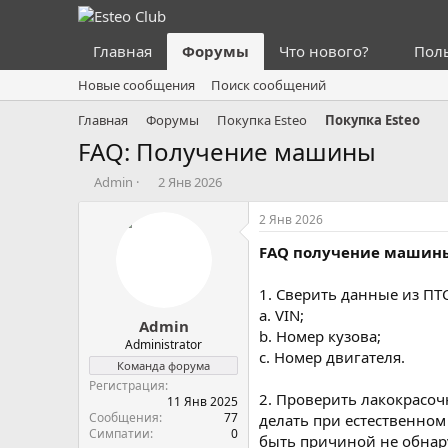
Главная
Форумы
Что нового?
Пол
Новые сообщения
Поиск сообщений
Главная
Форумы
Покупка Esteo
Покупка Esteo
FAQ: Получение машины
А
Д
Admin
2 Янв 2026
в
а
т
т
2 Янв 2026
о
а
FAQ получение машин
р
н
т
а
е
ч
1. Сверить данные из ПТ
м
а
a. VIN;
Admin
ы
л
b. Номер кузова;
а
Administrator
c. Номер двигателя.
Команда форума
Регистрация
2. Проверить лакокрасо
11 Янв 2025
Сообщения
77
делать при естественном
Симпатии
0
быть причиной не обнар