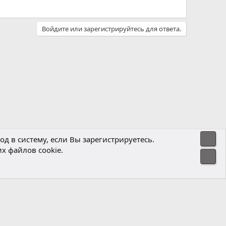
Войдите или зарегистрируйтесь для ответа.
Свер
д в систему, если Вы зарегистрируетесь.
х файлов cookie.
Политика конфиденциальности
Помощь
Главная
R
Сниз
S
S